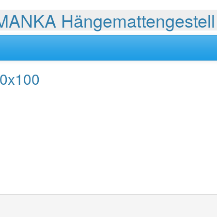
MANKA Hängemattengestell
10x100